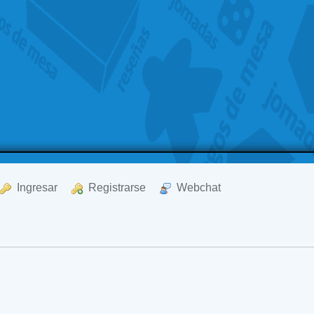
  Ingresar
  Registrarse
  Webchat