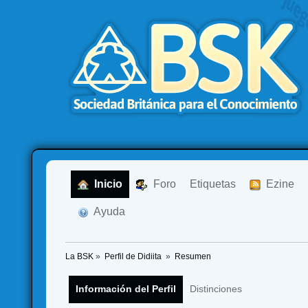
  Inicio
  Foro
Etiquetas
  Ezine
  Ayuda
La BSK
»
Perfil de Didiita 
»
Resumen
Información del Perfil
Distinciones