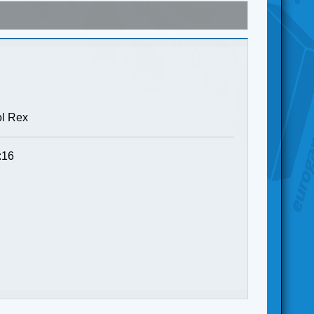
ol Rex
:16