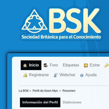
  Inicio
  Foro
Etiquetas
  Ezine
  Registrarse
  Webchat
  Ayuda
La BSK
»
Perfil de Aizen Myo 
»
Resumen
Información del Perfil
Distinciones