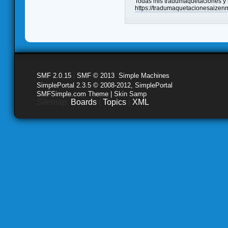
Todas mis tradumaquetaciones y l
https://tradumaquetacionesaizen
SMF 2.0.15
|
SMF © 2013
,
Simple Machines
SimplePortal 2.3.5 © 2008-2012, SimplePortal
SMFSimple.com Theme | Skin Samp
Sitemap:
Boards
|
Topics
|
XML