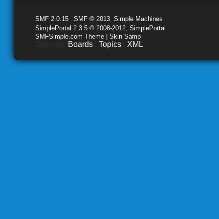
SMF 2.0.15
|
SMF © 2013
,
Simple Machines
SimplePortal 2.3.5 © 2008-2012, SimplePortal
SMFSimple.com Theme | Skin Samp
Sitemap:
Boards
|
Topics
|
XML