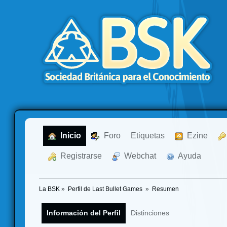
  Inicio
  Foro
Etiquetas
  Ezine
  Registrarse
  Webchat
  Ayuda
La BSK
»
Perfil de Last Bullet Games 
»
Resumen
Información del Perfil
Distinciones