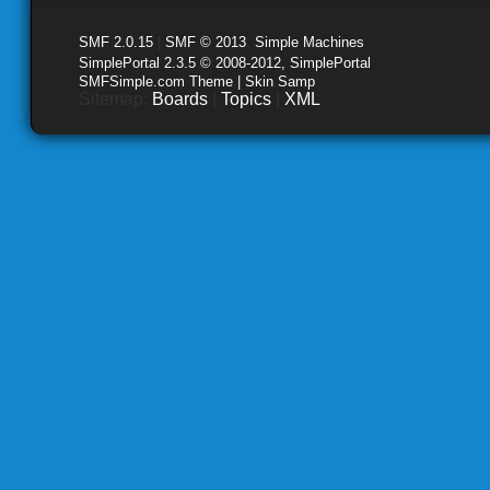
SMF 2.0.15
|
SMF © 2013
,
Simple Machines
SimplePortal 2.3.5 © 2008-2012, SimplePortal
SMFSimple.com Theme | Skin Samp
Sitemap:
Boards
|
Topics
|
XML