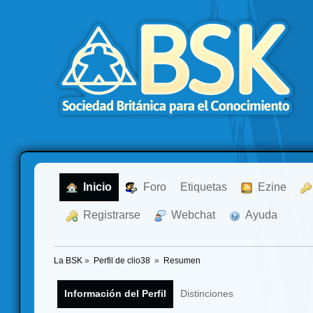
  Inicio
  Foro
Etiquetas
  Ezine
  Registrarse
  Webchat
  Ayuda
La BSK
»
Perfil de clio38 
»
Resumen
Información del Perfil
Distinciones