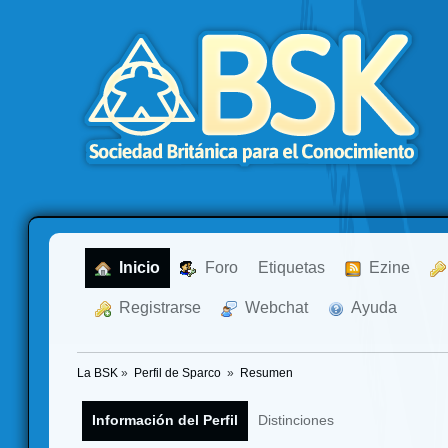
  Inicio
  Foro
Etiquetas
  Ezine
  Registrarse
  Webchat
  Ayuda
La BSK
»
Perfil de Sparco 
»
Resumen
Información del Perfil
Distinciones