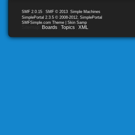
SMF 2.0.15
|
SMF © 2013
,
Simple Machines
SimplePortal 2.3.5 © 2008-2012, SimplePortal
SMFSimple.com Theme | Skin Samp
Sitemap:
Boards
|
Topics
|
XML