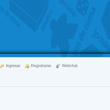
  Ingresar
  Registrarse
  Webchat