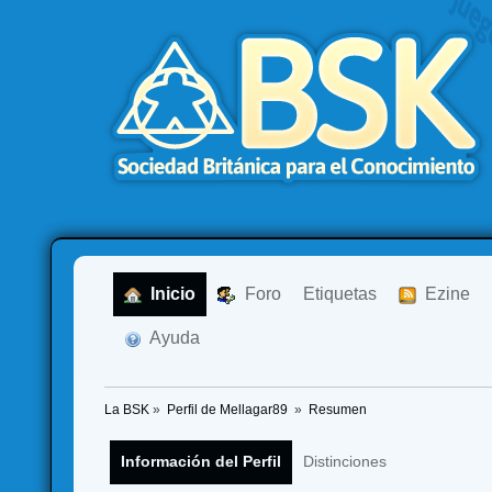
  Inicio
  Foro
Etiquetas
  Ezine
  Ayuda
La BSK
»
Perfil de Mellagar89 
»
Resumen
Información del Perfil
Distinciones