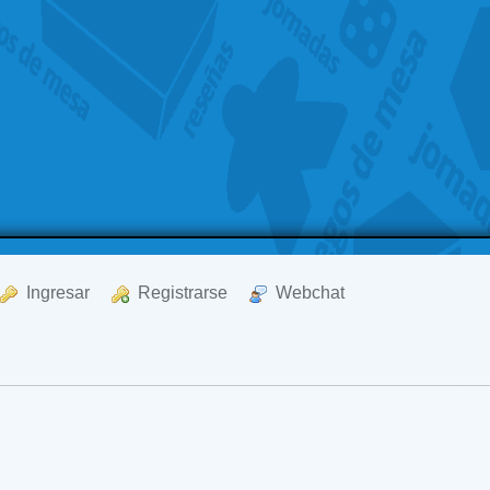
  Ingresar
  Registrarse
  Webchat