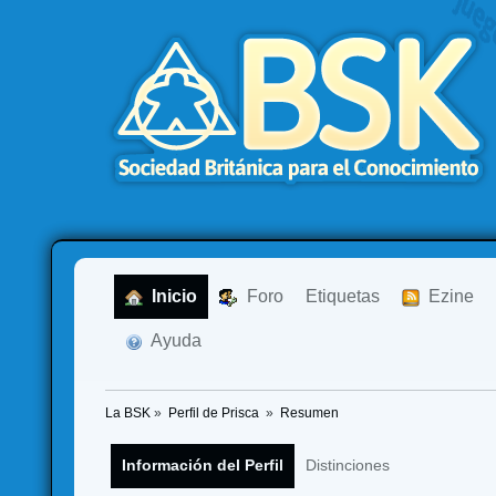
  Inicio
  Foro
Etiquetas
  Ezine
  Ayuda
La BSK
»
Perfil de Prisca 
»
Resumen
Información del Perfil
Distinciones