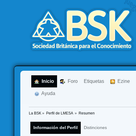
  Inicio
  Foro
Etiquetas
  Ezine
  Ayuda
La BSK
»
Perfil de LMESA 
»
Resumen
Información del Perfil
Distinciones