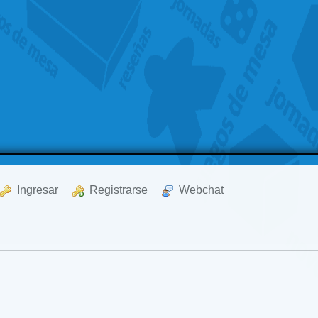
  Ingresar
  Registrarse
  Webchat