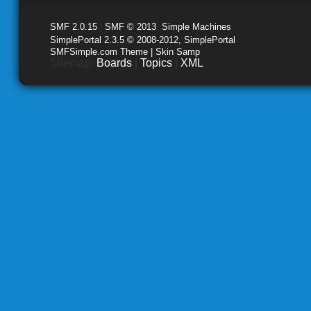
SMF 2.0.15
|
SMF © 2013
,
Simple Machines
SimplePortal 2.3.5 © 2008-2012, SimplePortal
SMFSimple.com Theme | Skin Samp
Sitemap:
Boards
|
Topics
|
XML