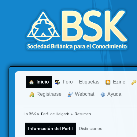
  Inicio
  Foro
Etiquetas
  Ezine
  Registrarse
  Webchat
  Ayuda
La BSK
»
Perfil de Helgark 
»
Resumen
Información del Perfil
Distinciones