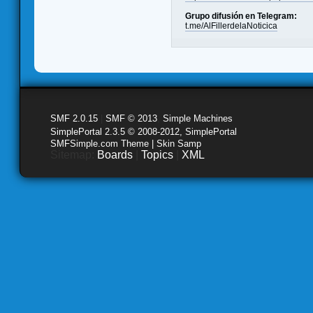
Grupo difusión en Telegram:
t.me/AlFillerdelaNoticica
SMF 2.0.15
|
SMF © 2013
,
Simple Machines
SimplePortal 2.3.5 © 2008-2012, SimplePortal
SMFSimple.com Theme | Skin Samp
Sitemap:
Boards
|
Topics
|
XML