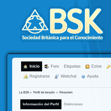
  Inicio
  Foro
Etiquetas
  Ezine
  Registrarse
  Webchat
  Ayuda
La BSK
»
Perfil de kesulin 
»
Resumen
Información del Perfil
Distinciones