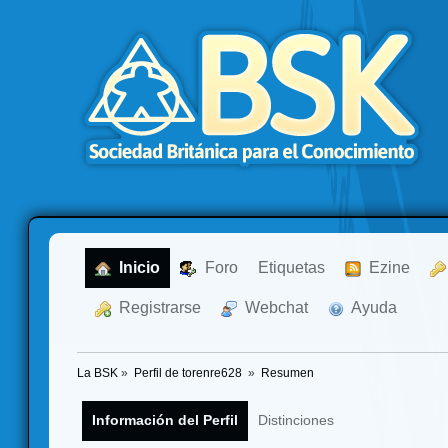
  Inicio
  Foro
Etiquetas
  Ezine
  Registrarse
  Webchat
  Ayuda
La BSK
»
Perfil de torenre628 
»
Resumen
Información del Perfil
Distinciones