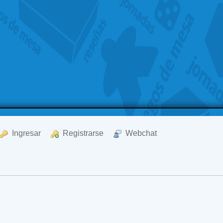
  Ingresar
  Registrarse
  Webchat