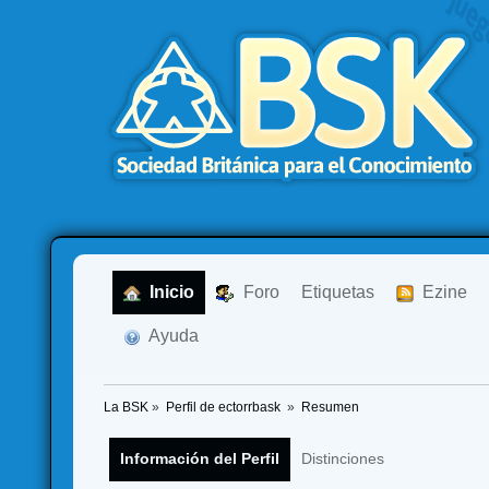
  Inicio
  Foro
Etiquetas
  Ezine
  Ayuda
La BSK
»
Perfil de ectorrbask 
»
Resumen
Información del Perfil
Distinciones