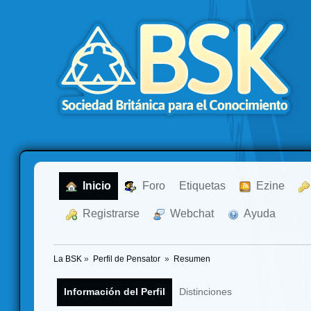
  Inicio
  Foro
Etiquetas
  Ezine
  Registrarse
  Webchat
  Ayuda
La BSK
»
Perfil de Pensator 
»
Resumen
Información del Perfil
Distinciones