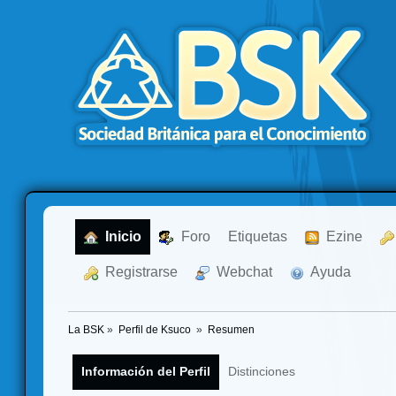
  Inicio
  Foro
Etiquetas
  Ezine
  Registrarse
  Webchat
  Ayuda
La BSK
»
Perfil de Ksuco 
»
Resumen
Información del Perfil
Distinciones