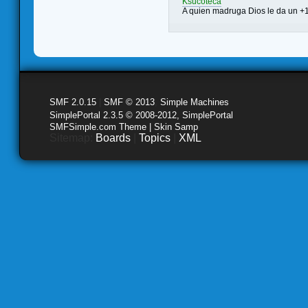
Ksucoteca
A quien madruga Dios le da un +
SMF 2.0.15
|
SMF © 2013
,
Simple Machines
SimplePortal 2.3.5 © 2008-2012, SimplePortal
SMFSimple.com Theme | Skin Samp
Sitemap:
Boards
|
Topics
|
XML