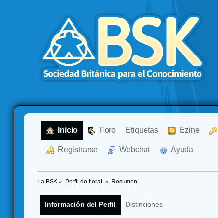
  Inicio
  Foro
Etiquetas
  Ezine
  Registrarse
  Webchat
  Ayuda
La BSK
»
Perfil de borat 
»
Resumen
Información del Perfil
Distinciones