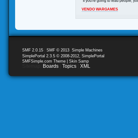
"If you're going to lead people, 
VENDO WARGAMES
SMF 2.0.15
|
SMF © 2013
,
Simple Machines
SimplePortal 2.3.5 © 2008-2012, SimplePortal
SMFSimple.com Theme | Skin Samp
Sitemap:
Boards
|
Topics
|
XML