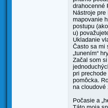
drahocenné
Nástroje pre
mapovanie h
postupu (ako
u) považujet
Ukladanie vl
Často sa mi 
„tunením“ hr
Začal som si
jednoduchých
pri prechode
pomôcka. Rob
na cloudové 
Počasie a „h
Táto moja sn