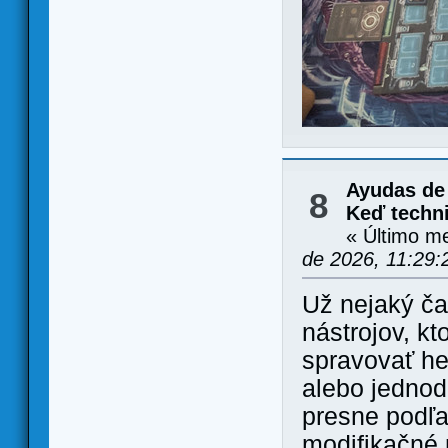
Ayudas de
8
Keď techni
« Último m
de 2026, 11:29
Už nejaký č
nástrojov, k
spravovať he
alebo jednodu
presne podľa
modifikačné n