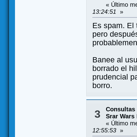
« Último m
13:24:51
»
Es spam. El 
pero después
probablement
Banee al usu
borrado el hi
prudencial p
borro.
Consultas
3
Srar Wars 
« Último m
12:55:53
»