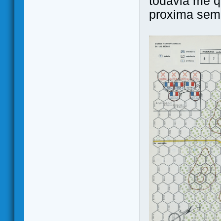
todavia me q
proxima sema