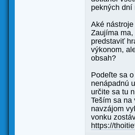
pekných dní 
Aké nástroje
Zaujíma ma, 
predstaviť h
výkonom, ale
obsah?
Podeľte sa o 
nenápadnú uti
určite sa tu 
Teším sa na
navzájom vyl
vonku zostáv
https://thoit