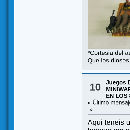
*Cortesia del 
Que los dioses 
Juegos 
10
MINIWA
EN LOS 
« Último mensa
»
Aqui teneis u