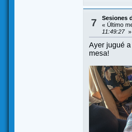
Sesiones 
7
« Último m
11:49:27
»
Ayer jugué 
mesa!