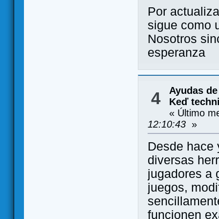
Por actualiz
sigue como u
Nosotros sin
esperanza
Ayudas de
4
Keď techni
« Último m
12:10:43
»
Desde hace y
diversas her
jugadores a 
juegos, modif
sencillament
funcionen e