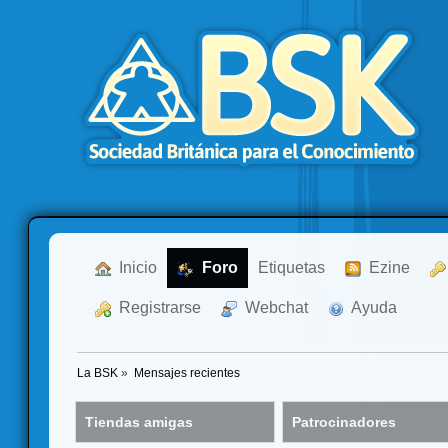
  Inicio
  Foro
Etiquetas
  Ezine
  Registrarse
  Webchat
  Ayuda
La BSK
»
Mensajes recientes
Tiendas amigas
Patrocinadores