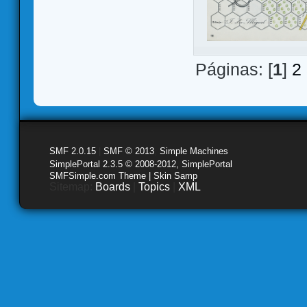
Páginas: [
1
]
2
SMF 2.0.15
|
SMF © 2013
,
Simple Machines
SimplePortal 2.3.5 © 2008-2012, SimplePortal
SMFSimple.com Theme | Skin Samp
Sitemap:
Boards
|
Topics
|
XML