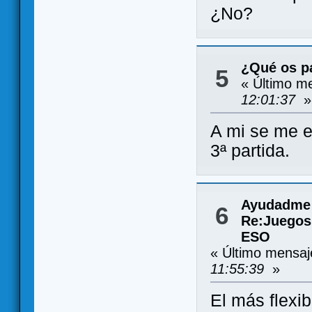
¿No?
¿Qué os pa
5
« Último m
12:01:37
»
A mi se me e
3ª partida.
Ayudadme 
6
Re:Juegos
ESO
« Último mensa
11:55:39
»
El más flexi