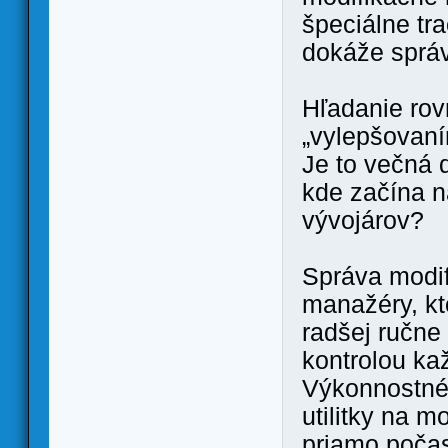
špeciálne tr
dokáže správ
Hľadanie ro
„vylepšovan
Je to večná 
kde začína 
vývojárov?
Správa modif
manažéry, kto
radšej ručne
kontrolou ka
Výkonnostné 
utilitky na 
priamo počas