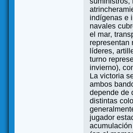
suministros, 
atrincheramie
indígenas e 
navales cubr
el mar, trans
representan 
líderes, arti
turno repres
invierno), co
La victoria s
ambos bandos
depende de d
distintas col
generalmente
jugador esta
acumulación 