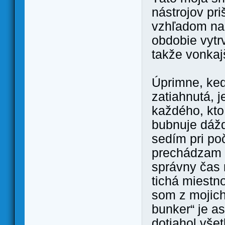
nástrojov pr
vzhľadom na 
obdobie vytr
takže vonkajš
Úprimne, keď
zatiahnutá, j
každého, kto
bubnuje dážď
sedím pri poč
prechádzam f
správny čas 
tichá miestn
som z mojich
bunker“ je as
dotiahol všet