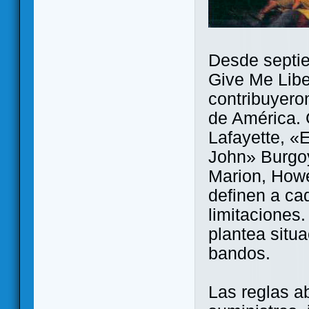
Desde septie
Give Me Libe
contribuyero
de América. 
Lafayette, «
John» Burgoy
Marion, Howe
definen a ca
limitaciones
plantea situ
bandos.
Las reglas a