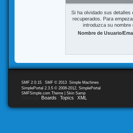
Si ha olvidado sus detalles
recuperados. Para empezar 
introduzca su nombre d
Nombre de Usuario/Emai
SMF 2.0.15
|
SMF © 2013
,
Simple Machines
SimplePortal 2.3.5 © 2008-2012, SimplePortal
SMFSimple.com Theme | Skin Samp
Sitemap:
Boards
|
Topics
|
XML