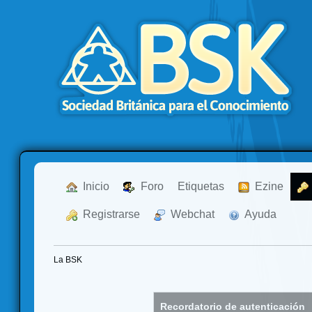
  Inicio
  Foro
Etiquetas
  Ezine
  Registrarse
  Webchat
  Ayuda
La BSK
Recordatorio de autenticación