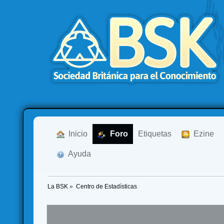
  Inicio
  Foro
Etiquetas
  Ezine
  Ayuda
La BSK
»
Centro de Estadísticas