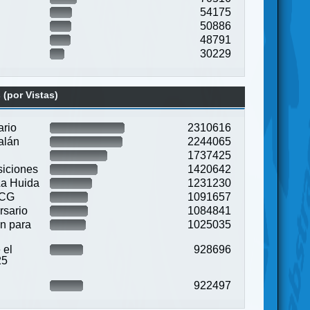
54175
50886
48791
30229
(por Vistas)
ario
2310616
alán
2244065
1737425
siciones
1420642
La Huida
1231230
LCG
1091657
rsario
1084841
on para
1025035
 el
928696
25
922497