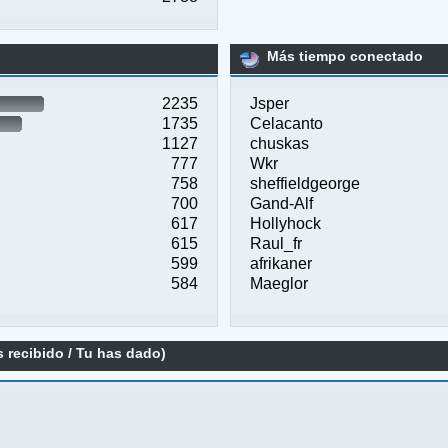
Más tiempo conectado
2235
Jsper
1735
Celacanto
1127
chuskas
777
Wkr
758
sheffieldgeorge
700
Gand-Alf
617
Hollyhock
615
Raul_fr
599
afrikaner
584
Maeglor
 recibido / Tu has dado)