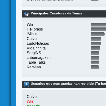
Principales Creadores de Temas
Wkr
Hellbrass
iMisut
Calvo
LudoNoticias
VidaInfinita
SergiNS
cubomagazine
Table Talks
Karallan
Usuarios que mas gracias han recibido (Tu has
Calvo
Wkr