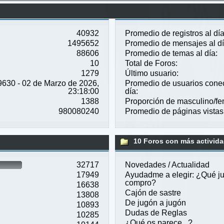
40932
Promedio de registros al día
1495652
Promedio de mensajes al dí
88606
Promedio de temas al día:
10
Total de Foros:
1279
Último usuario:
9630 - 02 de Marzo de 2026,
Promedio de usuarios conec
23:18:00
día:
1388
Proporción de masculino/fe
980080240
Promedio de páginas vistas 
10 Foros con más activid
32717
Novedades / Actualidad
17949
Ayudadme a elegir: ¿Qué j
compro?
16638
Cajón de sastre
13808
De jugón a jugón
10893
Dudas de Reglas
10285
¿Qué os parece...?