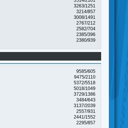
3514/2101
3263/1251
3214/857
3008/1491
2767/212
2582/704
2385/396
2380/939
9585/605
9475/2110
5372/5518
5018/1049
3729/1386
3484/643
3137/2039
2557/931
2441/1552
2295/857