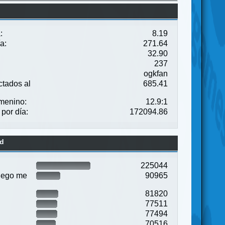
:
8.19
a:
271.64
32.90
237
ogkfan
tados al
685.41
menino:
12.9:1
por día:
172094.86
ad
225044
uego me
90965
81820
77511
77494
70516