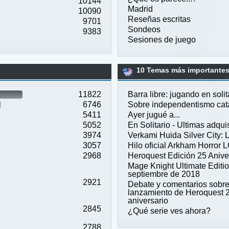
10144
Madrid
10090
Reseñas escritas
9701
Sondeos
9383
Sesiones de juego
10 Temas más importantes 
11822
Barra libre: jugando en solit
6746
Sobre independentismo cat
5411
Ayer jugué a...
5052
En Solitario - Ultimas adqui
3974
Verkami Huida Silver City: 
3057
Hilo oficial Arkham Horror 
2968
Heroquest Edición 25 Anive
Mage Knight Ultimate Editi
septiembre de 2018
2921
Debate y comentarios sobre
lanzamiento de Heroquest 
aniversario
2845
¿Qué serie ves ahora?
2788