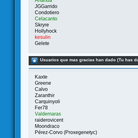
Ananda
JGGarrido
Condotiero
Celacanto
Skryre
Hollyhock
kesulin
Gelete
Usuarios que mas gracias han dado (Tu has da
Kaxte
Greene
Calvo
Zaranthir
Carquinyoli
Fer78
Valdemaras
raiderovicent
Moondraco
Pérez-Corvo (Proxegenetyc)