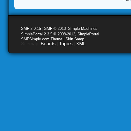
SMF 2.0.15
|
SMF © 2013
,
Simple Machines
SimplePortal 2.3.5 © 2008-2012, SimplePortal
SMFSimple.com Theme | Skin Samp
Sitemap:
Boards
|
Topics
|
XML