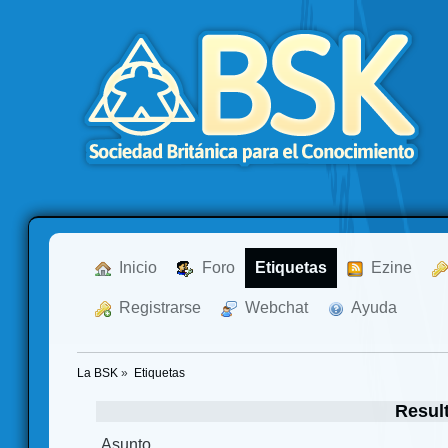
  Inicio
  Foro
Etiquetas
  Ezine
  Registrarse
  Webchat
  Ayuda
La BSK
»
Etiquetas
Resul
Asunto