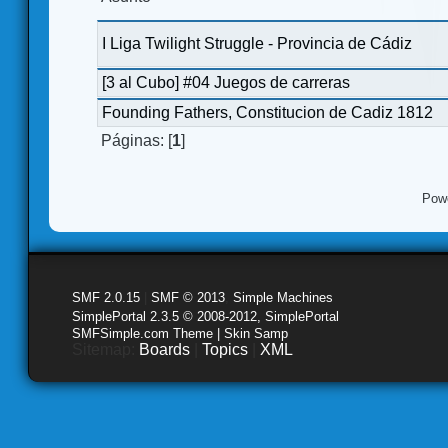
I Liga Twilight Struggle - Provincia de Cádiz
[3 al Cubo] #04 Juegos de carreras
Founding Fathers, Constitucion de Cadiz 1812
Páginas: [
1
]
Pow
SMF 2.0.15
|
SMF © 2013
,
Simple Machines
SimplePortal 2.3.5 © 2008-2012, SimplePortal
SMFSimple.com Theme | Skin Samp
Sitemap:
Boards
|
Topics
|
XML