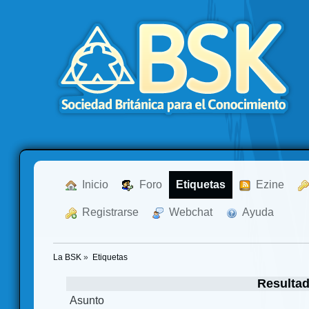
  Inicio
  Foro
Etiquetas
  Ezine
  Registrarse
  Webchat
  Ayuda
La BSK
»
Etiquetas
Resulta
Asunto