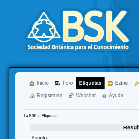
  Inicio
  Foro
Etiquetas
  Ezine
  Registrarse
  Webchat
  Ayuda
La BSK
»
Etiquetas
Resul
Asunto