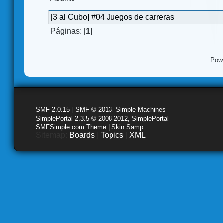
[3 al Cubo] #04 Juegos de carreras
Páginas: [
1
]
Pow
SMF 2.0.15
|
SMF © 2013
,
Simple Machines
SimplePortal 2.3.5 © 2008-2012, SimplePortal
SMFSimple.com Theme | Skin Samp
Sitemap:
Boards
|
Topics
|
XML