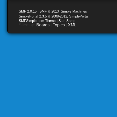
SMF 2.0.15
|
SMF © 2013
,
Simple Machines
SimplePortal 2.3.5 © 2008-2012, SimplePortal
SMFSimple.com Theme | Skin Samp
Sitemap:
Boards
|
Topics
|
XML