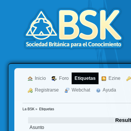
  Inicio
  Foro
Etiquetas
  Ezine
  Registrarse
  Webchat
  Ayuda
La BSK
»
Etiquetas
Resul
Asunto