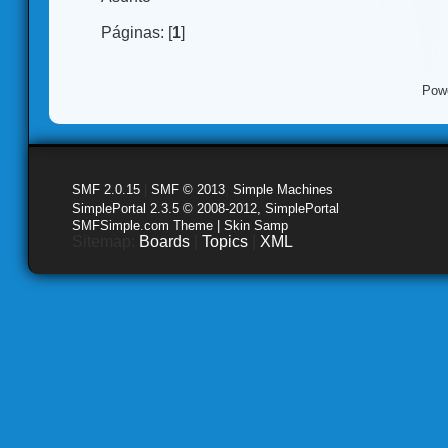
Páginas: [
1
]
Pow
SMF 2.0.15
|
SMF © 2013
,
Simple Machines
SimplePortal 2.3.5 © 2008-2012, SimplePortal
SMFSimple.com Theme | Skin Samp
Sitemap:
Boards
|
Topics
|
XML