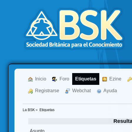
  Inicio
  Foro
Etiquetas
  Ezine
  Registrarse
  Webchat
  Ayuda
La BSK
»
Etiquetas
Result
Asunto