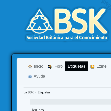
  Inicio
  Foro
Etiquetas
  Ezine
  Ayuda
La BSK
»
Etiquetas
Asunto