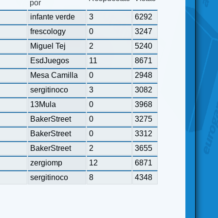
por
infante verde
3
6292
frescology
0
3247
Miguel Tej
2
5240
EsdJuegos
11
8671
Mesa Camilla
0
2948
sergitinoco
3
3082
13Mula
0
3968
BakerStreet
0
3275
BakerStreet
0
3312
BakerStreet
2
3655
zergiomp
12
6871
sergitinoco
8
4348