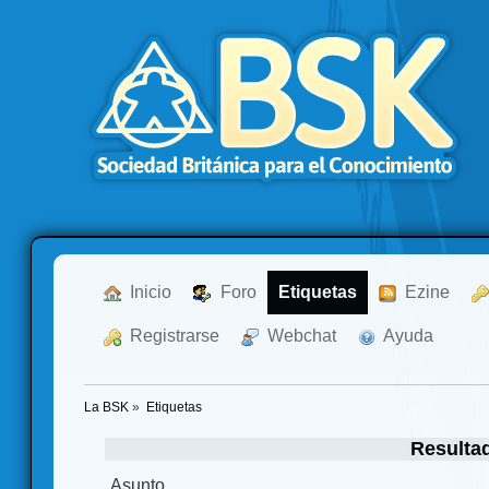
  Inicio
  Foro
Etiquetas
  Ezine
  Registrarse
  Webchat
  Ayuda
La BSK
»
Etiquetas
Resultad
Asunto