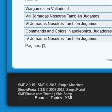
Wargames en Valladolid
VIII Jornadas Nosotros También Jugamos
VI Jornadas Nosotros También Jugamos
Commands and Colors: Napoleonics. Jugadores 
IV Jornadas Nosotros También Jugamos
Páginas: [
1
]
Pow
SMF 2.0.15
|
SMF © 2013
,
Simple Machines
SimplePortal 2.3.5 © 2008-2012, SimplePortal
SMFSimple.com Theme | Skin Samp
Sitemap:
Boards
|
Topics
|
XML