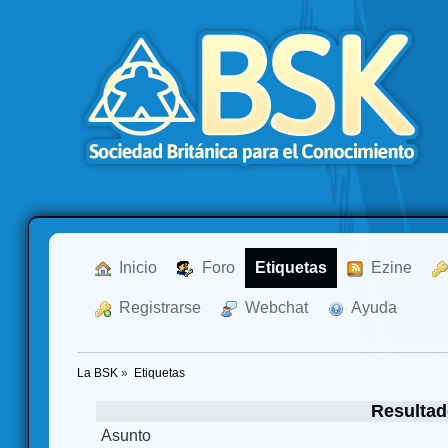
  Inicio
  Foro
Etiquetas
  Ezine
  Registrarse
  Webchat
  Ayuda
La BSK
»
Etiquetas
Resultad
Asunto