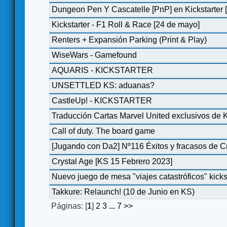
Dungeon Pen Y Cascatelle [PnP] en Kickstarter [j
Kickstarter - F1 Roll & Race [24 de mayo]
Renters + Expansión Parking (Print & Play)
WiseWars - Gamefound
AQUARIS - KICKSTARTER
UNSETTLED KS: aduanas?
CastleUp! - KICKSTARTER
Traducción Cartas Marvel United exclusivos de K
Call of duty. The board game
[Jugando con Da2] Nº116 Éxitos y fracasos de 
Crystal Age [KS 15 Febrero 2023]
Nuevo juego de mesa "viajes catastróficos" kicks
Takkure: Relaunch! (10 de Junio en KS)
Páginas: [
1
]
2
3
...
7
>>