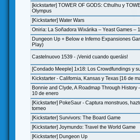
[kickstarter] TOWER OF GODS: Cthulhu y TO
Olympus
[Kickstarter] Water Wars
Oniria: La Soñadora Wixárika – Yeast Games – 
Dungeon Up + Below e Inferno Expansiones Gam
Play)
Castelnuovo 1539 - ¡Venid cuando queráis!
[Condado Meeple] 1x18: Los Crowdfundings y su
Kickstarter - California, Kansas y Texas [16 de m
Bonnie and Clyde, A Roadmap Through History 
10 de enero
[Kickstarter] PokeSaur - Captura monstruos, hazt
torneo
[Kickstarter] Survivors: The Board Game
[Kickstarter] Joymundo: Travel the World Game
[Kickstarter] Dungeon Up