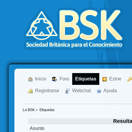
  Inicio
  Foro
Etiquetas
  Ezine
  Registrarse
  Webchat
  Ayuda
La BSK
»
Etiquetas
Result
Asunto