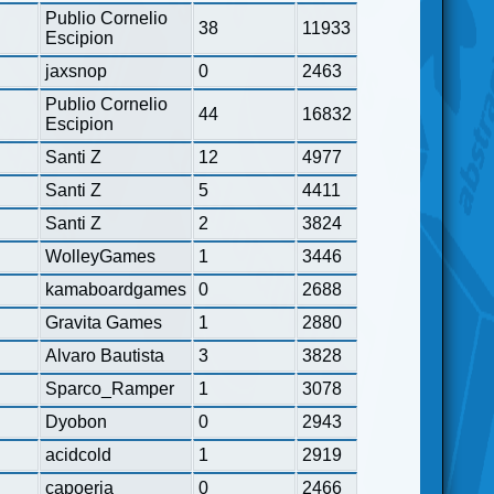
Publio Cornelio
38
11933
Escipion
jaxsnop
0
2463
Publio Cornelio
44
16832
Escipion
Santi Z
12
4977
Santi Z
5
4411
Santi Z
2
3824
WolleyGames
1
3446
kamaboardgames
0
2688
Gravita Games
1
2880
Alvaro Bautista
3
3828
Sparco_Ramper
1
3078
Dyobon
0
2943
acidcold
1
2919
capoeria
0
2466