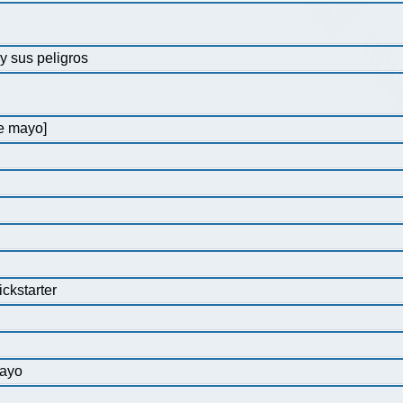
 sus peligros
de mayo]
ckstarter
mayo