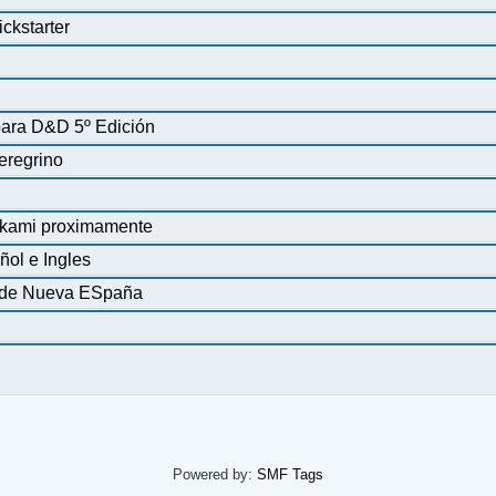
ckstarter
para D&D 5º Edición
eregrino
erkami proximamente
ñol e Ingles
ia de Nueva ESpaña
Powered by:
SMF Tags