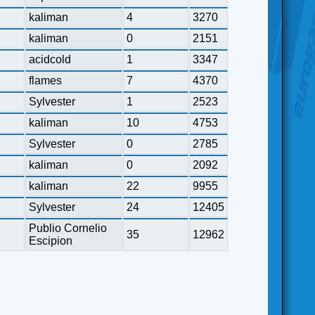
kaliman
4
3270
kaliman
0
2151
acidcold
1
3347
flames
7
4370
Sylvester
1
2523
kaliman
10
4753
Sylvester
0
2785
kaliman
0
2092
kaliman
22
9955
Sylvester
24
12405
Publio Cornelio
35
12962
Escipion