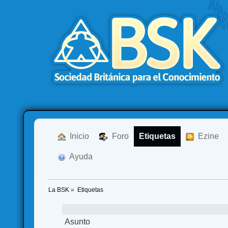
  Inicio
  Foro
Etiquetas
  Ezine
  Ayuda
La BSK
»
Etiquetas
Asunto