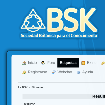
  Inicio
  Foro
Etiquetas
  Ezine
  Registrarse
  Webchat
  Ayuda
La BSK
»
Etiquetas
Result
Asunto