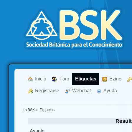
  Inicio
  Foro
Etiquetas
  Ezine
  Registrarse
  Webchat
  Ayuda
La BSK
»
Etiquetas
Result
Asunto