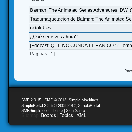
Batman: The Animated Series Adventures IDW. 
Tradumaquetación de Batman: The Animated Ser
ociofrik.es
¿Qué serie ves ahora?
[Podcast] QUE NO CUNDA EL PÁNICO 5ª Temp
Páginas: [
1
]
Pow
SMF 2.0.15
|
SMF © 2013
,
Simple Machines
SimplePortal 2.3.5 © 2008-2012, SimplePortal
SMFSimple.com Theme | Skin Samp
Sitemap:
Boards
|
Topics
|
XML