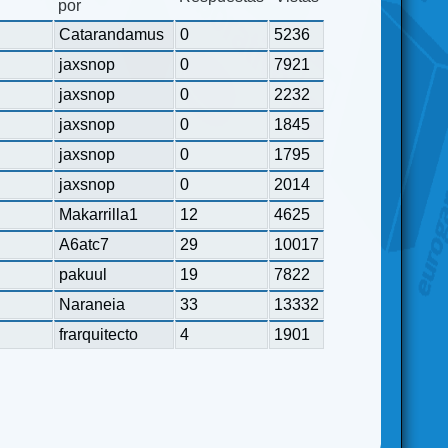
por
Catarandamus
0
5236
jaxsnop
0
7921
jaxsnop
0
2232
jaxsnop
0
1845
jaxsnop
0
1795
jaxsnop
0
2014
Makarrilla1
12
4625
A6atc7
29
10017
pakuul
19
7822
Naraneia
33
13332
frarquitecto
4
1901