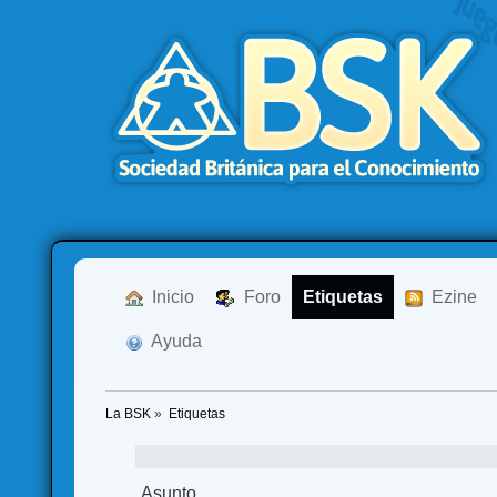
  Inicio
  Foro
Etiquetas
  Ezine
  Ayuda
La BSK
»
Etiquetas
Asunto