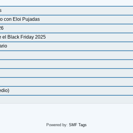
s
o con Eloi Pujadas
26
 el Black Friday 2025
ario
edio)
Powered by:
SMF Tags