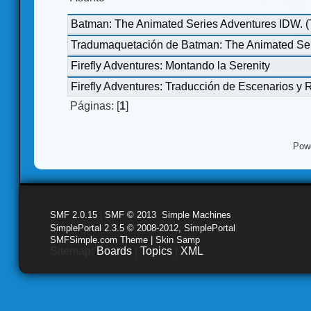
Batman: The Animated Series Adventures IDW. 
Tradumaquetación de Batman: The Animated Ser
Firefly Adventures: Montando la Serenity
Firefly Adventures: Traducción de Escenarios y 
Páginas: [
1
]
Pow
SMF 2.0.15
|
SMF © 2013
,
Simple Machines
SimplePortal 2.3.5 © 2008-2012, SimplePortal
SMFSimple.com Theme | Skin Samp
Sitemap:
Boards
|
Topics
|
XML