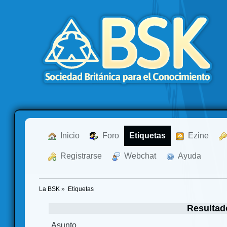
  Inicio
  Foro
Etiquetas
  Ezine
  Registrarse
  Webchat
  Ayuda
La BSK
»
Etiquetas
Resultad
Asunto