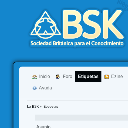
  Inicio
  Foro
Etiquetas
  Ezine
  Ayuda
La BSK
»
Etiquetas
Asunto