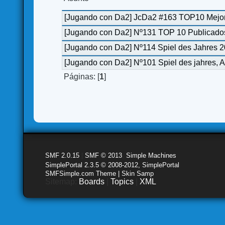
[Jugando con Da2] JcDa2 #163 TOP10 Mejor
[Jugando con Da2] Nº131 TOP 10 Publicado
[Jugando con Da2] Nº114 Spiel des Jahres 
[Jugando con Da2] Nº101 Spiel des jahres, 
Páginas: [
1
]
SMF 2.0.15
|
SMF © 2013
,
Simple Machines
SimplePortal 2.3.5 © 2008-2012, SimplePortal
SMFSimple.com Theme | Skin Samp
Sitemap:
Boards
|
Topics
|
XML