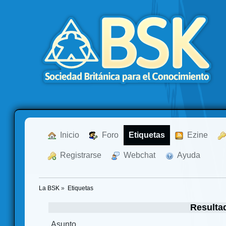
  Inicio
  Foro
Etiquetas
  Ezine
  Registrarse
  Webchat
  Ayuda
La BSK
»
Etiquetas
Resulta
Asunto