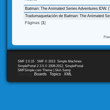
Batman: The Animated Series Adventures IDW. 
Tradumaquetación de Batman: The Animated Ser
Páginas: [
1
]
Pow
SMF 2.0.15
|
SMF © 2013
,
Simple Machines
SimplePortal 2.3.5 © 2008-2012, SimplePortal
SMFSimple.com Theme | Skin Samp
Sitemap:
Boards
|
Topics
|
XML