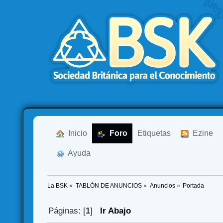
  Inicio
  Foro
Etiquetas
  Ezine
  Ayuda
La BSK
»
TABLÓN DE ANUNCIOS
»
Anuncios
»
Portada
Páginas: [
1
]
Ir Abajo