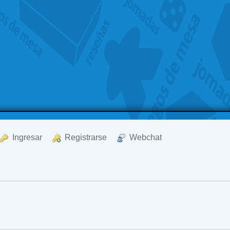
  Ingresar
  Registrarse
  Webchat