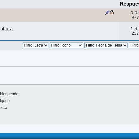
Respue
0 R
977
ultura
1 R
237
bloqueado
ijado
esta