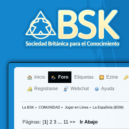
  Inicio
  Foro
Etiquetas
  Ezine
  Registrarse
  Webchat
  Ayuda
La BSK
»
COMUNIDAD
»
Jugar en Línea
»
La Española (BSW)
Páginas: [
1
]
2
3
...
11
>>
Ir Abajo