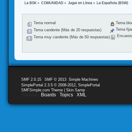
La BSK
»
COMUNIDAD
»
Jugar en Línea
»
La Española (BSW)
Tema normal
Tema blo
Tema fija
Tema candente (Más de 20 respuestas)
Encuest
Tema muy candente (Más de 50 respuestas)
SMF 2.0.15
|
SMF © 2013
,
Simple Machines
SimplePortal 2.3.5 © 2008-2012, SimplePortal
SMFSimple.com Theme | Skin Samp
Sitemap:
Boards
|
Topics
|
XML