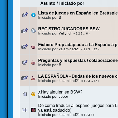
Asunto
/
Iniciado por
Lista de juegos en Español en Brettspi
Iniciado por
B
REGISTRO JUGADORES BSW
Iniciado por
Willynch
«
1
2
3
...
6
»
Fichero Prop adaptado a La Española po
Iniciado por
kalamidad21
«
1
2
3
...
12
»
Preguntas y respuestas / colaboracion
Iniciado por
B
LA ESPAÑOLA - Dudas de los nuevos 
Iniciado por
kalamidad21
«
1
2
3
...
12
»
¿Hay alguien en BSW?
Iniciado por
Jooor
De como traducir al español juegos para
ya está traducido)
Iniciado por
kalamidad21
«
1
2
3
4
»