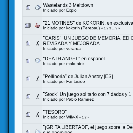
Wastelands 3 Meltdown
Iniciado por
Expio
"21 MOTINES" de KOKORIN, en exclusiva
Iniciado por
kokorin (Perepau)
«
1
2
3
...
9
»
"CARIS": UN JUEGO DE MEMORIA. EDI
REVISADA Y MEJORADA
Iniciado por verarua
"DEATH ANGEL" en español.
Iniciado por
makentrix
"Pellinoria" de Julian Anstey [ES]
Iniciado por
Fantaside
"Stock" Un juego solitario con 7 dados y 1
Iniciado por
Pablo Ramirez
"TESORO"
Iniciado por Wily-X
«
1
2
»
"¡GRITA LIBERTAD!", el juego sobre la D
sus enemigos