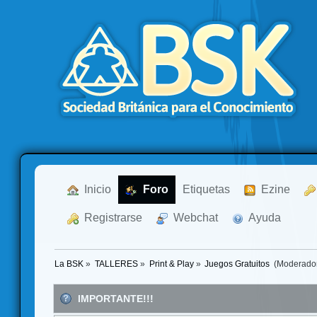
  Inicio
  Foro
Etiquetas
  Ezine
  Registrarse
  Webchat
  Ayuda
La BSK
»
TALLERES
»
Print & Play
»
Juegos Gratuitos 
(Moderado
IMPORTANTE!!!