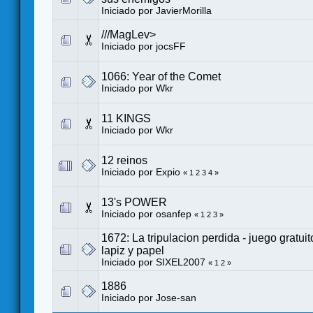
Iniciado por
JavierMorilla
///MagLev>
Iniciado por
jocsFF
1066: Year of the Comet
Iniciado por
Wkr
11 KINGS
Iniciado por
Wkr
12 reinos
Iniciado por
Expio
«
1
2
3
4
»
13's POWER
Iniciado por
osanfep
«
1
2
3
»
1672: La tripulacion perdida - juego gratuito
lapiz y papel
Iniciado por
SIXEL2007
«
1
2
»
1886
Iniciado por
Jose-san