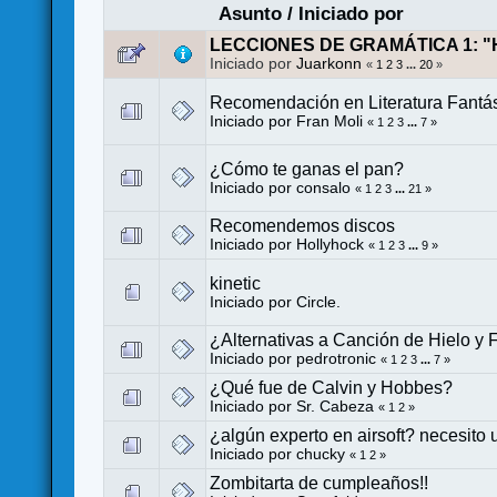
Asunto
/
Iniciado por
LECCIONES DE GRAMÁTICA 1: "
Iniciado por
Juarkonn
«
1
2
3
...
20
»
Recomendación en Literatura Fantás
Iniciado por
Fran Moli
«
1
2
3
...
7
»
¿Cómo te ganas el pan?
Iniciado por consalo
«
1
2
3
...
21
»
Recomendemos discos
Iniciado por
Hollyhock
«
1
2
3
...
9
»
kinetic
Iniciado por
Circle.
¿Alternativas a Canción de Hielo y
Iniciado por
pedrotronic
«
1
2
3
...
7
»
¿Qué fue de Calvin y Hobbes?
Iniciado por
Sr. Cabeza
«
1
2
»
¿algún experto en airsoft? necesito
Iniciado por
chucky
«
1
2
»
Zombitarta de cumpleaños!!