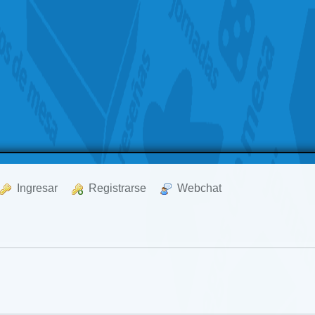
  Ingresar
  Registrarse
  Webchat