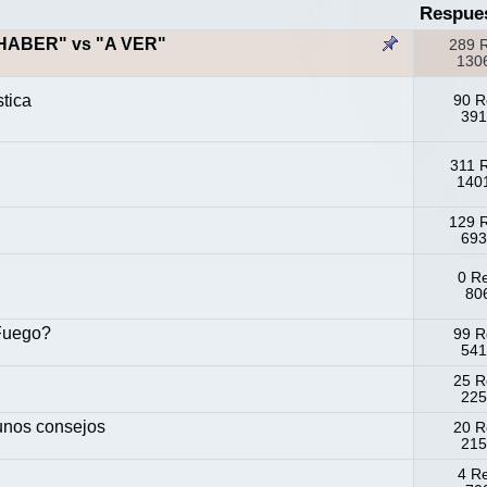
Respue
HABER" vs "A VER"
289 
1306
tica
90 R
391
311 
1401
129 
693
0 R
806
 Fuego?
99 R
541
25 R
225
 unos consejos
20 R
215
4 R