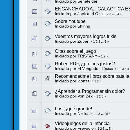
Iniciado por
Senefelder
ENGANCHADO A... GALACTICA E
Iniciado por
Jack and Oz
«
1
2
3
...
24
»
Sobre Youtube
Iniciado por
Shiring
Vuestros mayores logros frikis
Iniciado por Zuberi
«
1
2
3
...
5
»
Citas sobre el juego
Iniciado por
TRISTANY
«
1
2
»
Rol en PDF, ¿precios justos?
Iniciado por
El Vengador Tóxico
«
1
2
3
4
»
Recomendadme libros sobre batalla
Iniciado por
jgonzal
«
1
2
»
¿Aprender a Programar sin dolor?
Iniciado por
Von Bek
«
1
2
3
»
Lost, ¡qué grande!
Iniciado por
NETes
«
1
2
3
...
26
»
Videojuegos de la infancia
Iniciado por Freygolo
«
1
2
3
...
5
»