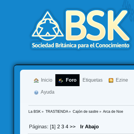
  Inicio
  Foro
Etiquetas
  Ezine
  Ayuda
La BSK
»
TRASTIENDA
»
Cajón de sastre
»
Arca de Noe
Páginas: [
1
]
2
3
4
>>
Ir Abajo