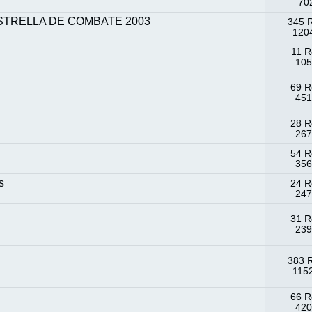
702
STRELLA DE COMBATE 2003
345 
1204
11 R
105
69 R
451
28 R
267
54 R
356
s
24 R
247
31 R
239
383 
1152
66 R
420