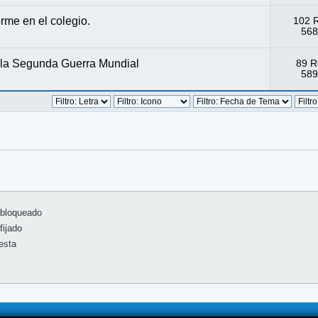
orme en el colegio.
102 
568
 la Segunda Guerra Mundial
89 R
589
bloqueado
ijado
esta