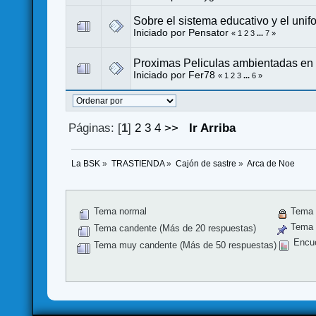
Sobre el sistema educativo y el unif
Iniciado por
Pensator
«
1
2
3
...
7
»
Proximas Peliculas ambientadas en
Iniciado por
Fer78
«
1
2
3
...
6
»
Páginas: [
1
]
2
3
4
>>
Ir Arriba
La BSK
»
TRASTIENDA
»
Cajón de sastre
»
Arca de Noe
Tema normal
Tema 
Tema f
Tema candente (Más de 20 respuestas)
Encu
Tema muy candente (Más de 50 respuestas)