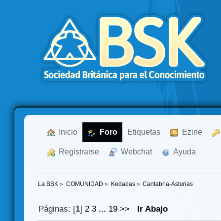
  Inicio
  Foro
Etiquetas
  Ezine
  Registrarse
  Webchat
  Ayuda
La BSK
»
COMUNIDAD
»
Kedadas
»
Cantabria-Asturias
Páginas: [
1
]
2
3
...
19
>>
Ir Abajo