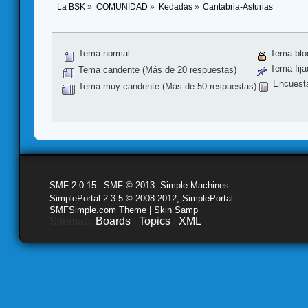
La BSK
»
COMUNIDAD
»
Kedadas
»
Cantabria-Asturias
Tema normal
Tema blo
Tema fija
Tema candente (Más de 20 respuestas)
Encuest
Tema muy candente (Más de 50 respuestas)
SMF 2.0.15
|
SMF © 2013
,
Simple Machines
SimplePortal 2.3.5 © 2008-2012, SimplePortal
SMFSimple.com Theme | Skin Samp
Sitemap:
Boards
|
Topics
|
XML