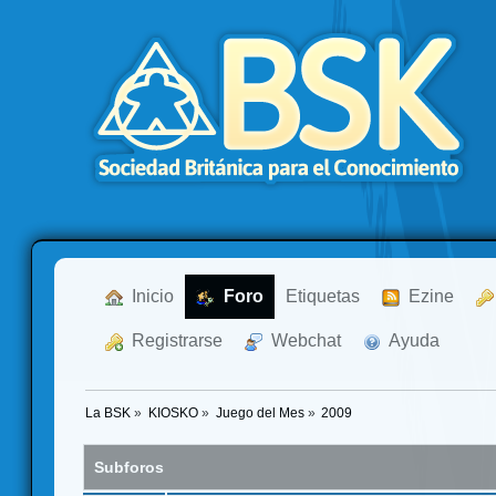
  Inicio
  Foro
Etiquetas
  Ezine
  Registrarse
  Webchat
  Ayuda
La BSK
»
KIOSKO
»
Juego del Mes
»
2009
Subforos