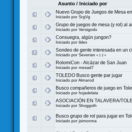
Asunto
/
Iniciado por
Nuevo Grupo de Juegos de Mesa en 
Iniciado por
SrgVg
Grupo de juegos de mesa (y rol) al a
Iniciado por
Versigodo
Consuegra, algún jungon?
Iniciado por
ildex
Sondeo de gente interesada en un c
Iniciado por
Severian
«
1
2
»
RolomiCon - Alcázar de San Juan
Iniciado por
mesad7
TOLEDO Busco gente par jugar
Iniciado por
Almarod
Busco compañeros de juego en Tol
Iniciado por
hojadelata
ASOCIACIÓN EN TALAVERA/TOL
Iniciado por
Shoggoth
Busco grupo de rol para jugar en To
Iniciado por
jsimonma