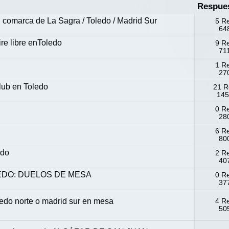
Respue
comarca de La Sagra / Toledo / Madrid Sur
5 R
648
ire libre enToledo
9 R
71
1 R
270
lub en Toledo
21 R
145
0 R
280
6 R
800
edo
2 R
407
EDO: DUELOS DE MESA
0 R
377
ledo norte o madrid sur en mesa
4 R
505