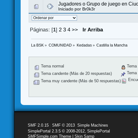
Jugadores o Grupo de juego en Ciud
Iniciado por
Br0k3r
Páginas: [
1
]
2
3
4
>>
Ir Arriba
La BSK
»
COMUNIDAD
»
Kedadas
»
Castilla la Mancha
Tema normal
Tema 
Tema f
Tema candente (Más de 20 respuestas)
Encu
Tema muy candente (Más de 50 respuestas)
SMF 2.0.15
|
SMF © 2013
,
Simple Machines
SimplePortal 2.3.5 © 2008-2012, SimplePortal
SMFSimple.com Theme | Skin Samp