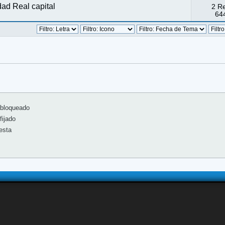
ad Real capital
2 R
644
bloqueado
ijado
esta