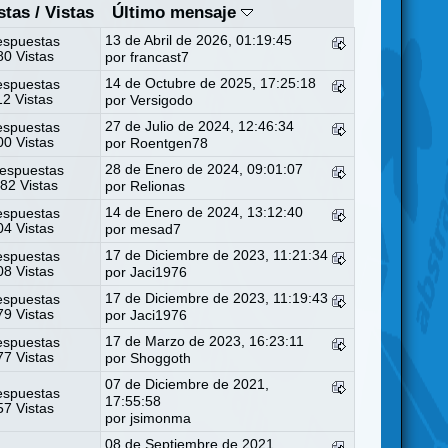
stas
/
Vistas
Último mensaje
13 de Abril de 2026, 01:19:45
espuestas
0 Vistas
por
francast7
14 de Octubre de 2025, 17:25:18
espuestas
12 Vistas
por
Versigodo
27 de Julio de 2024, 12:46:34
espuestas
0 Vistas
por
Roentgen78
28 de Enero de 2024, 09:01:07
espuestas
82 Vistas
por
Relionas
14 de Enero de 2024, 13:12:40
espuestas
4 Vistas
por
mesad7
17 de Diciembre de 2023, 11:21:34
espuestas
8 Vistas
por
Jaci1976
17 de Diciembre de 2023, 11:19:43
espuestas
9 Vistas
por
Jaci1976
17 de Marzo de 2023, 16:23:11
espuestas
7 Vistas
por
Shoggoth
07 de Diciembre de 2021,
espuestas
17:55:58
7 Vistas
por
jsimonma
08 de Septiembre de 2021,