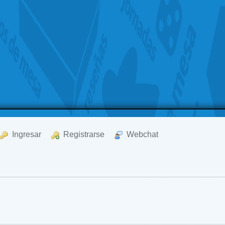
  Ingresar
  Registrarse
  Webchat