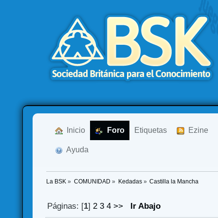
  Inicio
  Foro
Etiquetas
  Ezine
  Ayuda
La BSK
»
COMUNIDAD
»
Kedadas
»
Castilla la Mancha
Páginas: [
1
]
2
3
4
>>
Ir Abajo