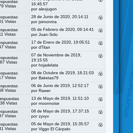
espuestas
16:45:57
9 Vistas
por
alexjugon
28 de Junio de 2020, 20:14:11
espuestas
1 Vistas
por
jsimonma
05 de Febrero de 2020, 09:14:41
espuestas
11 Vistas
por
Juan-Solo
17 de Enero de 2020, 19:05:51
espuestas
7 Vistas
por
dTitan
07 de Noviembre de 2019,
espuestas
19:15:55
87 Vistas
por
hojadelata
08 de Octubre de 2019, 18:21:03
espuestas
7 Vistas
por
Baketas79
06 de Junio de 2019, 12:52:17
espuestas
8 Vistas
por
Rawer
13 de Mayo de 2019, 11:51:10
espuestas
38 Vistas
por
moonnoise
08 de Mayo de 2019, 17:37:15
espuestas
7 Vistas
por
zyxyv
05 de Mayo de 2019, 15:35:57
espuestas
1 Vistas
por
Viggo El Cárpato