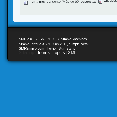
Encuest
Tema muy candente (Más de 50 respuestas)
SMF 2.0.15
|
SMF © 2013
,
Simple Machines
SimplePortal 2.3.5 © 2008-2012, SimplePortal
SMFSimple.com Theme | Skin Samp
Sitemap:
Boards
|
Topics
|
XML