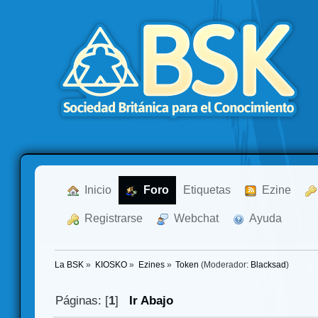
  Inicio
  Foro
Etiquetas
  Ezine
  Registrarse
  Webchat
  Ayuda
La BSK
»
KIOSKO
»
Ezines
»
Token
(Moderador:
Blacksad
)
Páginas: [
1
]
Ir Abajo