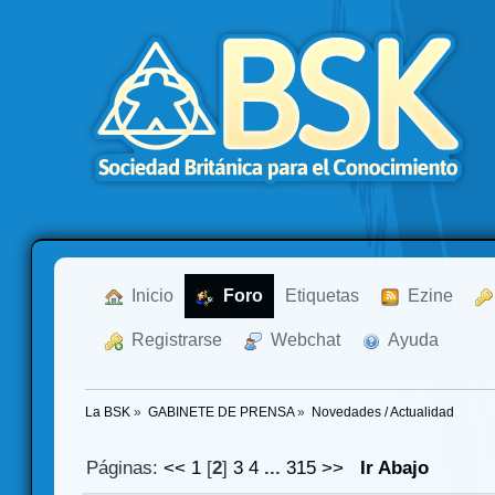
  Inicio
  Foro
Etiquetas
  Ezine
  Registrarse
  Webchat
  Ayuda
La BSK
»
GABINETE DE PRENSA
»
Novedades / Actualidad
Páginas:
<<
1
[
2
]
3
4
...
315
>>
Ir Abajo