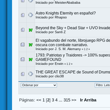
Iniciado por
MeisterAbababa
Astro Knights Eternity en español?
Iniciado por
Rhapso
Beyond the Sky + Dead Star + UVO Invade
Iniciado por
Santi Z
El vagabundo del norte, librojuego RPG de
oscura con combate narrativo.
Iniciado por
J. S. M. Alemany
«
1
2
»
1793: Patriotas y Traidores -> 100% super
GAMEFOUND
Iniciado por
Erwin
«
1
2
»
THE GREAT ESCAPE de Sound of Drum
Iniciado por
clio38
Páginas:
<<
1
[
2
]
3
4
...
315
>>
Ir Arriba