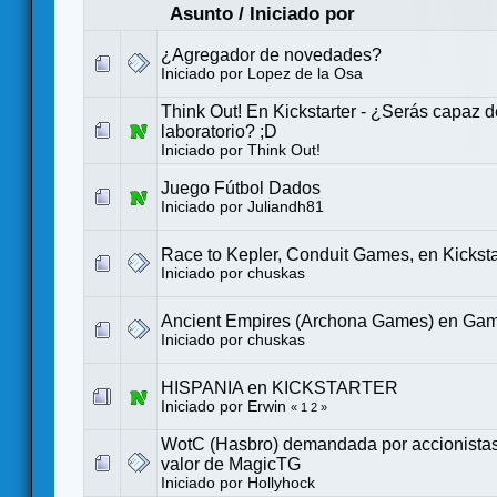
Asunto
/
Iniciado por
¿Agregador de novedades?
Iniciado por
Lopez de la Osa
Think Out! En Kickstarter - ¿Serás capaz de
laboratorio? ;D
Iniciado por
Think Out!
Juego Fútbol Dados
Iniciado por
Juliandh81
Race to Kepler, Conduit Games, en Kicksta
Iniciado por
chuskas
Ancient Empires (Archona Games) en Ga
Iniciado por
chuskas
HISPANIA en KICKSTARTER
Iniciado por
Erwin
«
1
2
»
WotC (Hasbro) demandada por accionistas p
valor de MagicTG
Iniciado por
Hollyhock