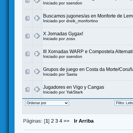
Iniciado por
ssendon
Buscamos jugones/as en Monforte de Le
Iniciado por
dreik_monfortino
X Jornadas Gygax!
Iniciado por
zoso
III Xornadas WARP e Compostela Alternat
Iniciado por
ssendon
Grupos de juego en Costa da Morte/Coruñ
Iniciado por
Saeta
Jugadores en Vigo y Cangas
Iniciado por
YakStark
Páginas: [
1
]
2
3
4
>>
Ir Arriba