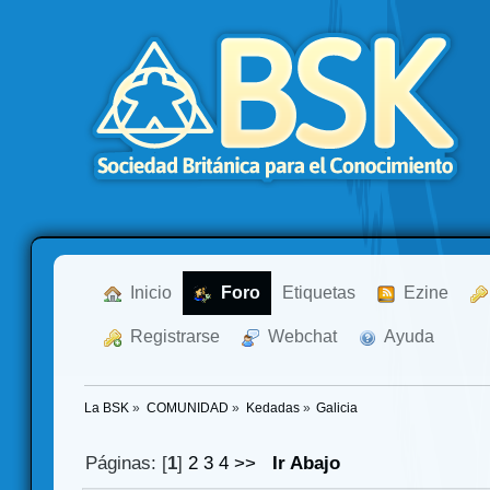
  Inicio
  Foro
Etiquetas
  Ezine
  Registrarse
  Webchat
  Ayuda
La BSK
»
COMUNIDAD
»
Kedadas
»
Galicia
Páginas: [
1
]
2
3
4
>>
Ir Abajo