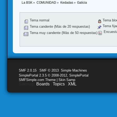
La BSK
»
COMUNIDAD
»
Kedadas
»
Galicia
Tema normal
Tema blo
Tema fija
Tema candente (Más de 20 respuestas)
Encuest
Tema muy candente (Más de 50 respuestas)
SMF 2.0.15
|
SMF © 2013
,
Simple Machines
SimplePortal 2.3.5 © 2008-2012, SimplePortal
SMFSimple.com Theme | Skin Samp
Sitemap:
Boards
|
Topics
|
XML