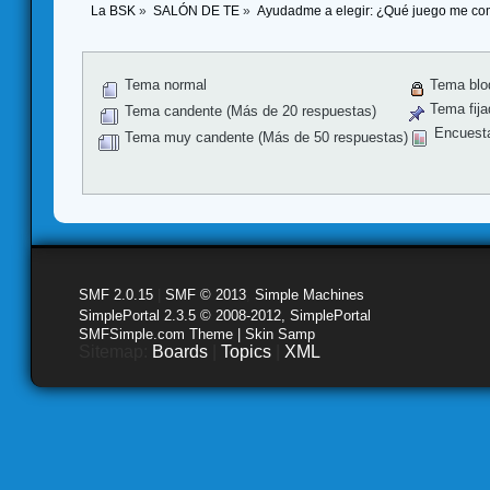
La BSK
»
SALÓN DE TE
»
Ayudadme a elegir: ¿Qué juego me co
Tema normal
Tema blo
Tema fija
Tema candente (Más de 20 respuestas)
Encuest
Tema muy candente (Más de 50 respuestas)
SMF 2.0.15
|
SMF © 2013
,
Simple Machines
SimplePortal 2.3.5 © 2008-2012, SimplePortal
SMFSimple.com Theme | Skin Samp
Sitemap:
Boards
|
Topics
|
XML