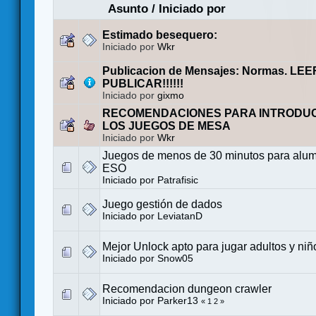
Asunto
/
Iniciado por
Estimado besequero:
Iniciado por
Wkr
Publicacion de Mensajes: Normas. LE
PUBLICAR!!!!!!
Iniciado por
gixmo
RECOMENDACIONES PARA INTRODUC
LOS JUEGOS DE MESA
Iniciado por
Wkr
Juegos de menos de 30 minutos para alum
ESO
Iniciado por
Patrafisic
Juego gestión de dados
Iniciado por
LeviatanD
Mejor Unlock apto para jugar adultos y niñ
Iniciado por
Snow05
Recomendacion dungeon crawler
Iniciado por
Parker13
«
1
2
»