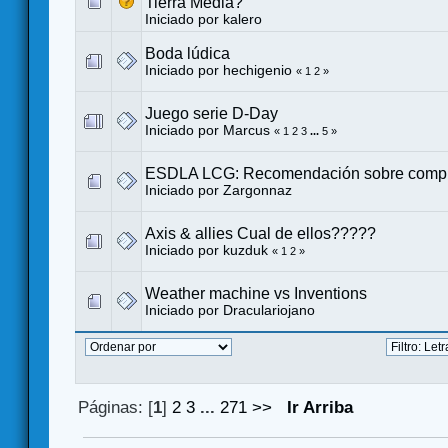
Tierra Media?
Iniciado por
kalero
Boda lúdica
Iniciado por
hechigenio
«
1
2
»
Juego serie D-Day
Iniciado por
Marcus
«
1
2
3
...
5
»
ESDLA LCG: Recomendación sobre comp
Iniciado por
Zargonnaz
Axis & allies Cual de ellos?????
Iniciado por kuzduk
«
1
2
»
Weather machine vs Inventions
Iniciado por
Draculariojano
Páginas: [
1
]
2
3
...
271
>>
Ir Arriba