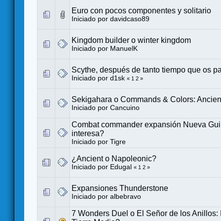
Euro con pocos componentes y solitario
Iniciado por
davidcaso89
Kingdom builder o winter kingdom
Iniciado por
ManuelK
Scythe, después de tanto tiempo que os p
Iniciado por
d1sk
«
1
2
»
Sekigahara o Commands & Colors: Ancien
Iniciado por
Cancuino
Combat commander expansión Nueva Gui
interesa?
Iniciado por
Tigre
¿Ancient o Napoleonic?
Iniciado por
Edugal
«
1
2
»
Expansiones Thunderstone
Iniciado por
albebravo
7 Wonders Duel o El Señor de los Anillos: 