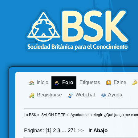
  Inicio
  Foro
Etiquetas
  Ezine
  Registrarse
  Webchat
  Ayuda
La BSK
»
SALÓN DE TE
»
Ayudadme a elegir: ¿Qué juego me co
Páginas: [
1
]
2
3
...
271
>>
Ir Abajo