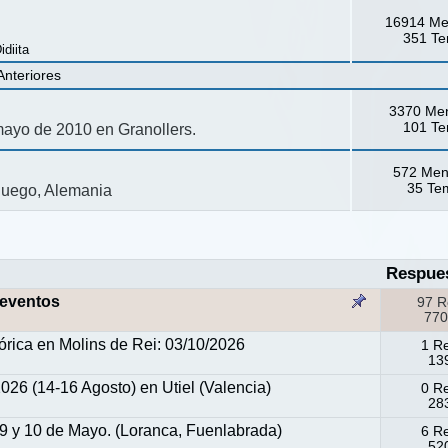
16914 Me
351 T
idiita
Anteriores
3370 Me
101 T
 mayo de 2010 en Granollers.
572 Men
35 Te
 juego, Alemania
Respue
 eventos
97 R
770
tórica en Molins de Rei: 03/10/2026
1 R
139
6 (14-16 Agosto) en Utiel (Valencia)
0 R
283
9 y 10 de Mayo. (Loranca, Fuenlabrada)
6 R
520