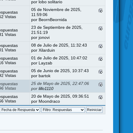
por
lobo solitario
05 de Noviembre de 2025,
espuestas
11:59:06
2 Vistas
por
BeornBeornida
23 de Septiembre de 2025,
espuestas
21:51:19
1 Vistas
por
jonovi
08 de Julio de 2025, 11:32:43
espuestas
1 Vistas
por
Xilarduin
01 de Julio de 2025, 10:47:02
espuestas
6 Vistas
por
Layzab
05 de Junio de 2025, 10:37:43
espuestas
2 Vistas
por
bartok
25 de Mayo de 2025, 22:47:06
espuestas
6 Vistas
por
lillo1110
20 de Mayo de 2025, 09:36:51
espuestas
6 Vistas
por
Moondraco