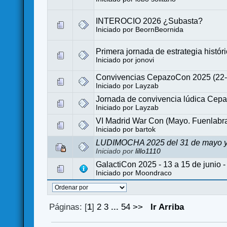
INTEROCIO 2026 ¿Subasta?
Iniciado por
BeornBeornida
Primera jornada de estrategia histór
Iniciado por
jonovi
Convivencias CepazoCon 2025 (22-24
Iniciado por
Layzab
Jornada de convivencia lúdica Cepa
Iniciado por
Layzab
VI Madrid War Con (Mayo. Fuenlabr
Iniciado por
bartok
LUDIMOCHA 2025 del 31 de mayo y 1
Iniciado por
lillo1110
GalactiCon 2025 - 13 a 15 de junio - 
Iniciado por
Moondraco
Páginas: [
1
]
2
3
...
54
>>
Ir Arriba