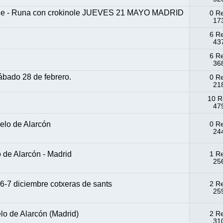
mide - Runa con crokinole JUEVES 21 MAYO MADRID
0 R
173
6 R
437
6 R
368
ábado 28 de febrero.
0 R
218
10 R
479
elo de Alarcón
0 R
244
 de Alarcón - Madrid
1 R
256
 6-7 diciembre cotxeras de sants
2 R
259
o de Alarcón (Madrid)
2 R
310