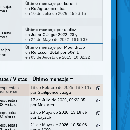
Último mensaje
por
kurumir
nsajes
en
Re:Agrademientos
emas
en 10 de Julio de 2026, 15:23:16
Último mensaje
por
atellez
nsajes
en
Jugar X Jugar 2022, 28 y...
emas
en 24 de Mayo de 2022, 16:56:39
Último mensaje
por
Moondraco
sajes
en
Re:Essen 2019 por 50€, t...
mas
en 09 de Agosto de 2019, 10:02:22
stas
/
Vistas
Último mensaje
18 de Febrero de 2025, 18:28:17
espuestas
84 Vistas
por
Santiponce Juega
17 de Julio de 2026, 09:22:35
espuestas
2 Vistas
por
Makarren
23 de Mayo de 2026, 13:18:55
espuestas
4 Vistas
por
Layzab
21 de Mayo de 2026, 10:50:08
espuestas
8 Vistas
por
e-1000