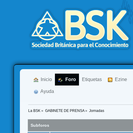
  Inicio
  Foro
Etiquetas
  Ezine
  Ayuda
La BSK
»
GABINETE DE PRENSA
»
Jornadas
Subforos