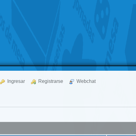
  Ingresar
  Registrarse
  Webchat