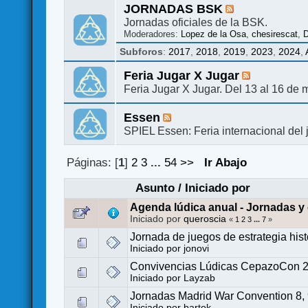
JORNADAS BSK
Jornadas oficiales de la BSK.
Moderadores:
Lopez de la Osa
,
chesirescat
,
D
Subforos
:
2017
,
2018
,
2019
,
2023
,
2024
,
Feria Jugar X Jugar
Feria Jugar X Jugar. Del 13 al 16 de
Essen
SPIEL Essen: Feria internacional del
Páginas: [
1
]
2
3
...
54
>>
Ir Abajo
Asunto
/
Iniciado por
Agenda lúdica anual - Jornadas y
Iniciado por
queroscia
«
1
2
3
...
7
»
Jornada de juegos de estrategia his
Iniciado por
jonovi
Convivencias Lúdicas CepazoCon 202
Iniciado por
Layzab
Jornadas Madrid War Convention 8, 
Iniciado por
bartok