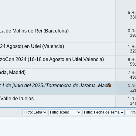
5 R
336
ica de Molins de Rei (Barcelona)
0 R
393
 Agosto) en Utiel (Valencia)
1 R
320
zoCon 2024 (16-18 de Agosto en Utiel,Valencia)
8 R
591
ada, Madrid)
7 R
499
 de junio del 2025.(Torremocha de Jarama, Madri
0 R
329
Valle de Iruelas
1 R
346