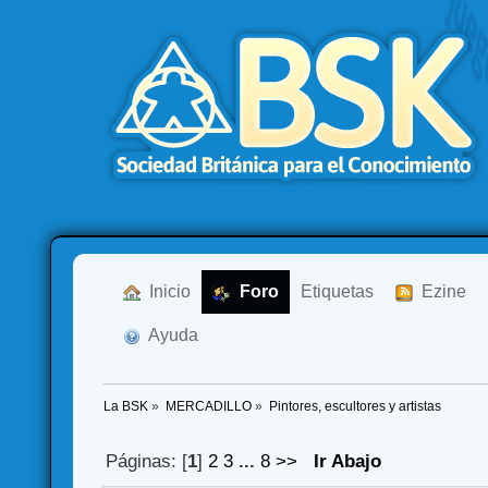
  Inicio
  Foro
Etiquetas
  Ezine
  Ayuda
La BSK
»
MERCADILLO
»
Pintores, escultores y artistas
Páginas: [
1
]
2
3
...
8
>>
Ir Abajo