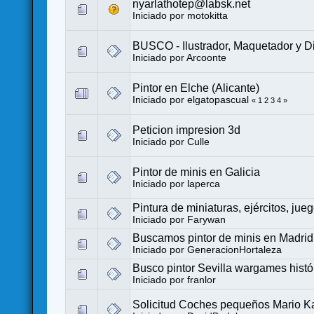
nyarlathotep@labsk.net
Iniciado por
motokitta
BUSCO - Ilustrador, Maquetador y 
Iniciado por
Arcoonte
Pintor en Elche (Alicante)
Iniciado por
elgatopascual
«
1
2
3
4
»
Peticion impresion 3d
Iniciado por
Culle
Pintor de minis en Galicia
Iniciado por
laperca
Pintura de miniaturas, ejércitos, juego
Iniciado por
Farywan
Buscamos pintor de minis en Madrid,
Iniciado por
GeneracionHortaleza
Busco pintor Sevilla wargames hist
Iniciado por
franlor
Solicitud Coches pequeños Mario Ka