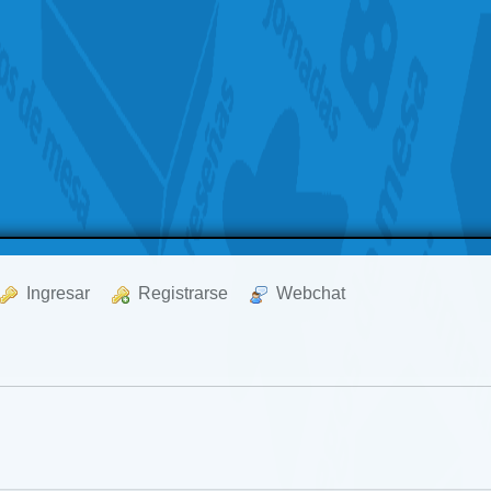
  Ingresar
  Registrarse
  Webchat