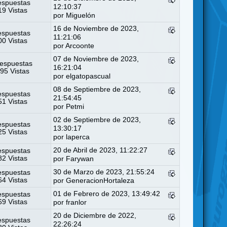
espuestas
12:10:37
9 Vistas
por
Miguelón
16 de Noviembre de 2023,
espuestas
11:21:06
0 Vistas
por
Arcoonte
07 de Noviembre de 2023,
espuestas
16:21:04
95 Vistas
por
elgatopascual
08 de Septiembre de 2023,
espuestas
21:54:45
1 Vistas
por
Petmi
02 de Septiembre de 2023,
espuestas
13:30:17
5 Vistas
por
laperca
20 de Abril de 2023, 11:22:27
espuestas
2 Vistas
por
Farywan
30 de Marzo de 2023, 21:55:24
espuestas
4 Vistas
por
GeneracionHortaleza
01 de Febrero de 2023, 13:49:42
espuestas
9 Vistas
por
franlor
20 de Diciembre de 2022,
espuestas
22:26:24