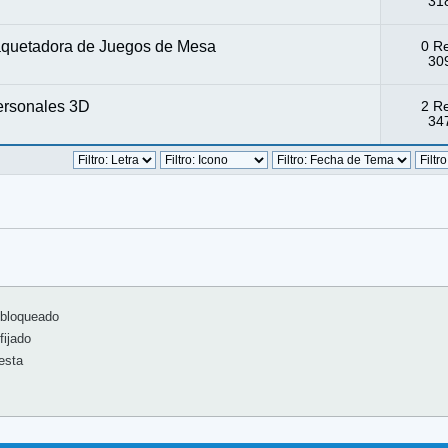
318
Maquetadora de Juegos de Mesa
0 R
309
personales 3D
2 R
347
bloqueado
ijado
esta