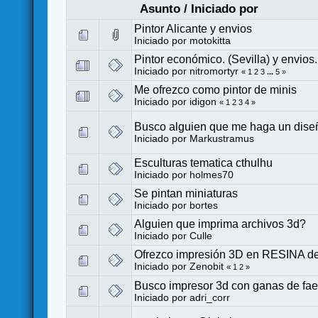
Asunto
/
Iniciado por
Pintor Alicante y envios
Iniciado por
motokitta
Pintor económico. (Sevilla) y envios.
Iniciado por
nitromortyr
«
1
2
3
...
5
»
Me ofrezco como pintor de minis
Iniciado por
idigon
«
1
2
3
4
»
Busco alguien que me haga un diseñ
Iniciado por
Markustramus
Esculturas tematica cthulhu
Iniciado por
holmes70
Se pintan miniaturas
Iniciado por
bortes
Alguien que imprima archivos 3d?
Iniciado por
Culle
Ofrezco impresión 3D en RESINA de 
Iniciado por
Zenobit
«
1
2
»
Busco impresor 3d con ganas de fa
Iniciado por
adri_corr