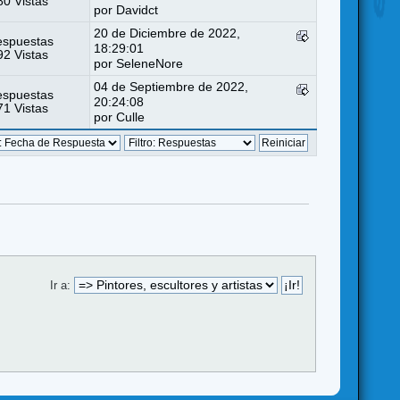
0 Vistas
por
Davidct
20 de Diciembre de 2022,
espuestas
18:29:01
2 Vistas
por
SeleneNore
04 de Septiembre de 2022,
espuestas
20:24:08
1 Vistas
por
Culle
Ir a: