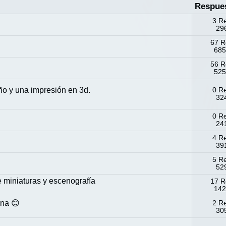
Respue
3 R
296
67 R
685
56 R
525
o y una impresión en 3d.
0 R
324
0 R
24
4 R
391
5 R
529
miniaturas y escenografía
17 R
142
ena 😊
2 R
305