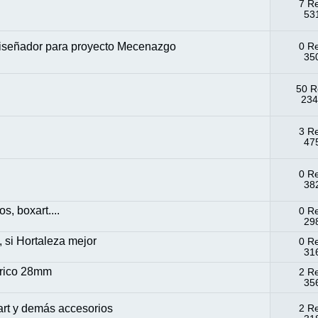
7 R
531
Diseñador para proyecto Mecenazgo
0 R
350
50 R
234
3 R
475
0 R
382
s, boxart....
0 R
298
 si Hortaleza mejor
0 R
316
órico 28mm
2 R
356
rt y demás accesorios
2 R