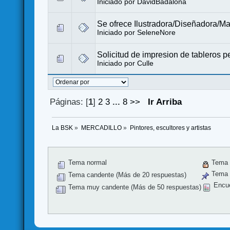
Iniciado por
DavidBadalona
Se ofrece Ilustradora/Diseñadora/
Iniciado por
SeleneNore
Solicitud de impresion de tableros 
Iniciado por
Culle
Páginas: [
1
]
2
3
...
8
>>
Ir Arriba
La BSK
»
MERCADILLO
»
Pintores, escultores y artistas
Tema normal
Tema 
Tema f
Tema candente (Más de 20 respuestas)
Encu
Tema muy candente (Más de 50 respuestas)