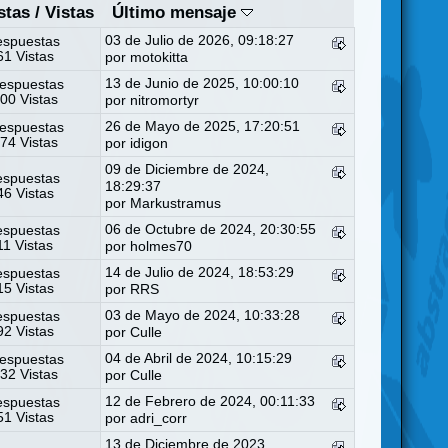
stas
/
Vistas
Último mensaje
03 de Julio de 2026, 09:18:27
espuestas
1 Vistas
por
motokitta
13 de Junio de 2025, 10:00:10
espuestas
00 Vistas
por
nitromortyr
26 de Mayo de 2025, 17:20:51
espuestas
74 Vistas
por
idigon
09 de Diciembre de 2024,
espuestas
18:29:37
6 Vistas
por
Markustramus
06 de Octubre de 2024, 20:30:55
espuestas
11 Vistas
por
holmes70
14 de Julio de 2024, 18:53:29
espuestas
5 Vistas
por
RRS
03 de Mayo de 2024, 10:33:28
espuestas
2 Vistas
por
Culle
04 de Abril de 2024, 10:15:29
espuestas
32 Vistas
por
Culle
12 de Febrero de 2024, 00:11:33
espuestas
1 Vistas
por
adri_corr
13 de Diciembre de 2023,