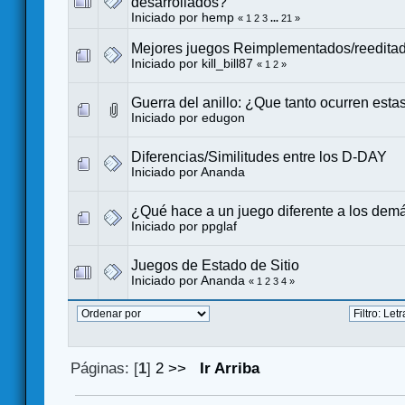
desarrollados?
Iniciado por
hemp
«
1
2
3
...
21
»
Mejores juegos Reimplementados/reedita
Iniciado por
kill_bill87
«
1
2
»
Guerra del anillo: ¿Que tanto ocurren esta
Iniciado por
edugon
Diferencias/Similitudes entre los D-DAY
Iniciado por
Ananda
¿Qué hace a un juego diferente a los dem
Iniciado por
ppglaf
Juegos de Estado de Sitio
Iniciado por
Ananda
«
1
2
3
4
»
Páginas: [
1
]
2
>>
Ir Arriba