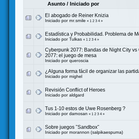
Asunto
/
Iniciado por
El abogado de Reiner Knizia
Iniciado por
mr.smile
«
1
2
3
4
»
Estadística y Probabilidad. Problema de M
Iniciado por
Tulkas
«
1
2
3
4
»
Cyberpunk 2077: Bandas de Night City vs
2077: el juego de mesa
Iniciado por
queroscia
¿Alguna forma fácil de organizar las parti
Iniciado por
mighel
Revisión Conflict of Heroes
Iniciado por
aldgard
Tus 1-10 estos de Uwe Rosenberg ?
Iniciado por
damosan
«
1
2
3
4
»
Sobre juegos "Sandbox"
Iniciado por
morannon (salpikaespuma)