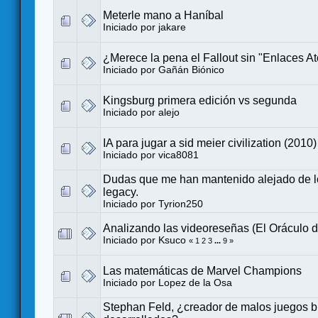
Meterle mano a Haníbal
Iniciado por
jakare
¿Merece la pena el Fallout sin "Enlaces A
Iniciado por
Gañán Biónico
Kingsburg primera edición vs segunda
Iniciado por
alejo
IA para jugar a sid meier civilization (2010)
Iniciado por
vica8081
Dudas que me han mantenido alejado de l
legacy.
Iniciado por
Tyrion250
Analizando las videoreseñas (El Oráculo d
Iniciado por
Ksuco
«
1
2
3
...
9
»
Las matemáticas de Marvel Champions
Iniciado por
Lopez de la Osa
Stephan Feld, ¿creador de malos juegos b