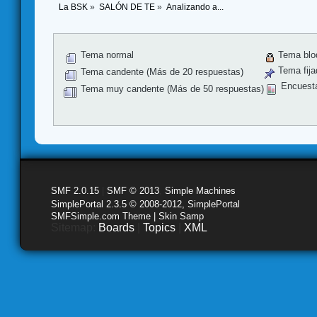
La BSK
»
SALÓN DE TE
»
Analizando a...
Tema normal
Tema blo
Tema fija
Tema candente (Más de 20 respuestas)
Encuest
Tema muy candente (Más de 50 respuestas)
SMF 2.0.15
|
SMF © 2013
,
Simple Machines
SimplePortal 2.3.5 © 2008-2012, SimplePortal
SMFSimple.com Theme | Skin Samp
Sitemap:
Boards
|
Topics
|
XML