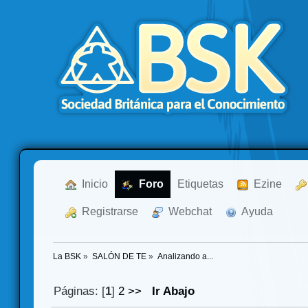
  Inicio
  Foro
Etiquetas
  Ezine
  Registrarse
  Webchat
  Ayuda
La BSK
»
SALÓN DE TE
»
Analizando a...
Páginas: [
1
]
2
>>
Ir Abajo