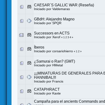
CAESAR´S GALLIC WAR (Reseña)
Iniciado por
Valdemaras
GBdH: Alejandro Magno
Iniciado por
SPQR
Successors en ACTS
Iniciado por
Xerof
«
1
2
3
4
»
Íberos
Iniciado por
corsariohierro
«
1
2
»
¿Samurai o Ran? (GMT)
Iniciado por
HMetal
¡¡¡MINIATURAS DE GENERALES PARA 
HANNIBAL!!!
Iniciado por
Francis
CATAPHRACT
Iniciado por
Kaxte
Campaña para el ancients Commands and 