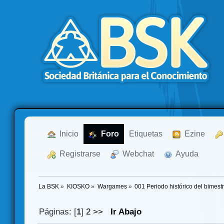
  Inicio
  Foro
Etiquetas
  Ezine
  Registrarse
  Webchat
  Ayuda
La BSK
»
KIOSKO
»
Wargames
»
001 Periodo histórico del bimest
Páginas: [
1
]
2
>>
Ir Abajo