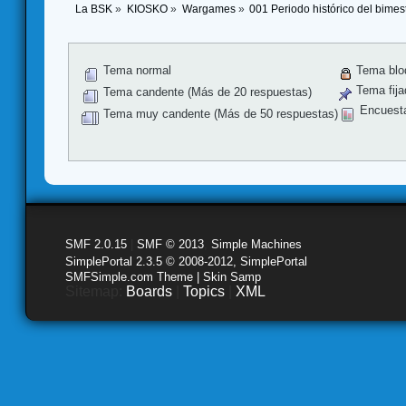
La BSK
»
KIOSKO
»
Wargames
»
001 Periodo histórico del bimes
Tema normal
Tema blo
Tema fija
Tema candente (Más de 20 respuestas)
Encuest
Tema muy candente (Más de 50 respuestas)
SMF 2.0.15
|
SMF © 2013
,
Simple Machines
SimplePortal 2.3.5 © 2008-2012, SimplePortal
SMFSimple.com Theme | Skin Samp
Sitemap:
Boards
|
Topics
|
XML